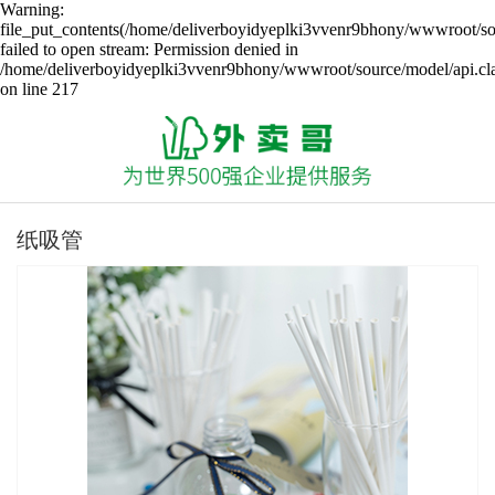
Warning:
file_put_contents(/home/deliverboyidyeplki3vvenr9bhony/wwwroot/sou
failed to open stream: Permission denied in
/home/deliverboyidyeplki3vvenr9bhony/wwwroot/source/model/api.cl
on line 217
纸吸管